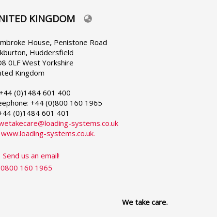
NITED KINGDOM
lect
ur
nguage
mbroke House, Penistone Road
rkburton, Huddersfield
8 0LF West Yorkshire
ited Kingdom
 +44 (0)1484 601 400
eephone: +44 (0)800 160 1965
 +44 (0)1484 601 401
wetakecare@loading-systems.co.uk
:
www.loading-systems.co.uk.
Send us an email!
0800 160 1965
We take care.