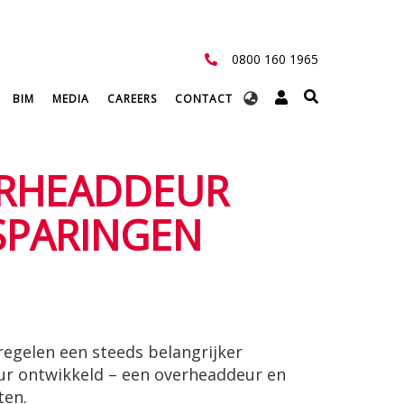
0800 160 1965
Select
BIM
MEDIA
CAREERS
CONTACT
your
language
ERHEADDEUR
SPARINGEN
egelen een steeds belangrijker
r ontwikkeld – een overheaddeur en
ten.