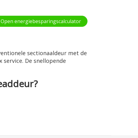
Open energiebesparingscalculator
entionele sectionaaldeur met de
1x service. De snellopende
eaddeur?