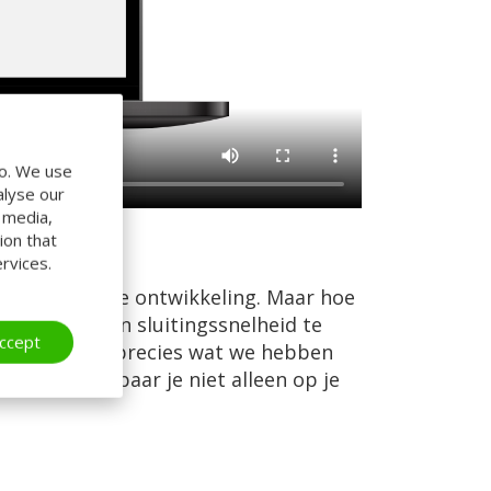
do. We use
alyse our
l media,
ion that
rvices.
 deze nieuwe ontwikkeling. Maar hoe
 openings- en sluitingssnelheid te
ccept
s. En dat is precies wat we hebben
ierdoor bespaar je niet alleen op je