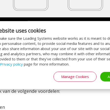
ebsite uses cookies
ake sure the Loading Systems website works as it is meant to 
o personalise content, to provide social media features and to an
We also share information about your use of our site with our socia
ng and analytics partners, who may combine it with other informat
aren
ovided to them or that they’ve collected from your use of their se
Privacy policy
page for more information.
tionele gebouwen was de belangrijkste impuls voor
een industriedeur? Het antwoord is simpel; door de
Manage Cookies
A
rlies van een deur treedt op wanneer de deur open i
tot wel 5x sneller dan een standaard overheaddeur. H
k van de volgende voordelen:
men