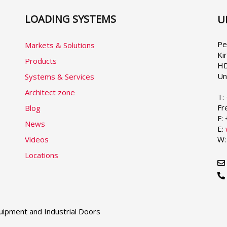
LOADING SYSTEMS
U
Se
yo
la
Pe
Markets & Solutions
Ki
Products
HD
Un
Systems & Services
Architect zone
T:
Fr
Blog
F:
News
E:
Videos
W
Locations
ipment and Industrial Doors