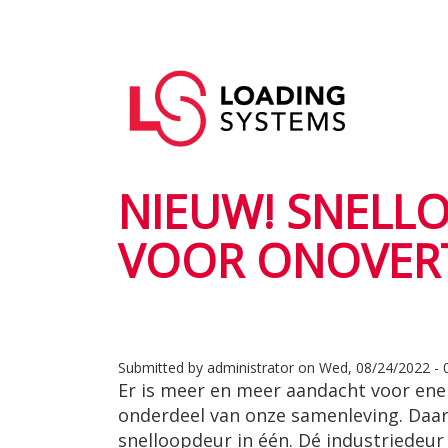
Skip
to
Main
main
User
navigation
content
account
menu
NIEUW! SNELL
VOOR ONOVERT
Submitted by
administrator
on
Wed, 08/24/2022 - 
Er is meer en meer aandacht voor en
onderdeel van onze samenleving. Daa
snelloopdeur in één. Dé industriedeu