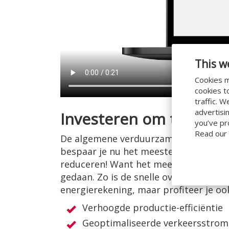
This w
Cookies m
cookies t
traffic. 
advertisi
Investeren om te besp
you’ve pr
Read our
De algemene verduurzaming van opera
bespaar je nu het meeste energie met 
reduceren! Want het meeste energieve
gedaan. Zo is de snelle overheaddeur 
energierekening, maar profiteer je oo
Verhoogde productie-efficiëntie
Geoptimaliseerde verkeersstro