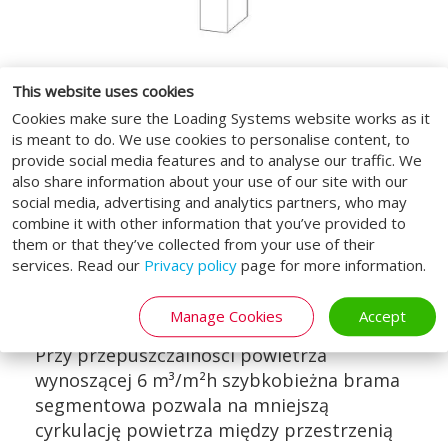
This website uses cookies
Szybkie otwieranie i zamykanie
Cookies make sure the Loading Systems website works as it
is meant to do. We use cookies to personalise content, to
Przy prędkości otwierania 1,4 metra na
provide social media features and to analyse our traffic. We
sekundę są do
5 razy szybsze
, niż
also share information about your use of our site with our
standardowe bramy segmentowe.
social media, advertising and analytics partners, who may
Umożliwia to szybszy dostęp do
combine it with other information that you’ve provided to
them or that they’ve collected from your use of their
sąsiadujących stref zarówno wewnątrz jak i
services. Read our
Privacy policy
page for more information.
na zewnątrz obiektu.
Niższa cyrkulacja powietrza
Manage Cookies
Accept
Przy przepuszczalności powietrza
wynoszącej 6 m³/m²h szybkobieżna brama
segmentowa pozwala na mniejszą
cyrkulację powietrza między przestrzenią