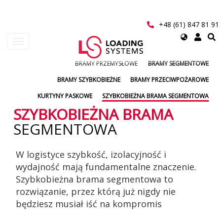
Przejdź
do
treści
+48 (61) 847 81 91
Select
Toggle
your
navigation
language
BRAMY PRZEMYSŁOWE
BRAMY SEGMENTOWE
User
BRAMY SZYBKOBIEŻNE
BRAMY PRZECIWPOŻAROWE
account
KURTYNY PASKOWE
SZYBKOBIEŻNA BRAMA SEGMENTOWA
menu
SZYBKOBIEŻNA BRAMA
SEGMENTOWA
W logistyce szybkość, izolacyjność i
wydajność mają fundamentalne znaczenie.
Szybkobieżna brama segmentowa to
rozwiązanie, przez którą już nigdy nie
będziesz musiał iść na kompromis