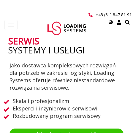
Przejdź
do
treści
+48 (61) 847 81 91
Select
Toggle
your
navigation
language
SERWIS
User
SYSTEMY I USŁUGI
account
Jako dostawca kompleksowych rozwiązań
menu
dla potrzeb w zakresie logistyki, Loading
Systems oferuje również niestandardowe
rozwiązania serwisowe.
Skala i profesjonalizm
Eksperci i inżynierowie serwisowi
Rozbudowany program serwisowy