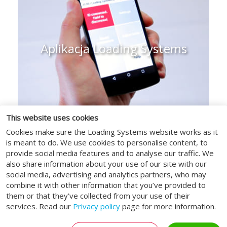
spełniają już Twoich wymagań?
Wybierz nasze opcje modernizacji i
ulepszeń, aby cieszyć się dłuższą
żywotnością, oszczędnością energii i
Aplikacja Loading Systems
innymi korzyściami.
DOWIEDZ SIĘ WIĘCEJ
This website uses cookies
Cookies make sure the Loading Systems website works as it
is meant to do. We use cookies to personalise content, to
provide social media features and to analyse our traffic. We
Aplikacja Loading Systems do
also share information about your use of our site with our
Szukasz
serwisu
social media, advertising and analytics partners, who may
combine it with other information that you’ve provided to
kompleksowego
Instalacja i konserwacja rampy
them or that they’ve collected from your use of their
rozwiązania dla swojej
załadunkowej nigdy nie była łatwiejsza
services. Read our
Privacy policy
page for more information.
niż z aplikacją Loading Systems!
firmy?