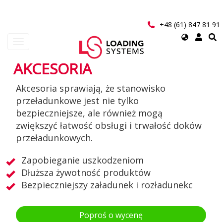
Przejdź
do
treści
+48 (61) 847 81 91
Select
Toggle
your
navigation
language
AKCESORIA
User
Akcesoria sprawiają, że stanowisko
account
przeładunkowe jest nie tylko
menu
bezpieczniejsze, ale również mogą
zwiększyć łatwość obsługi i trwałość doków
przeładunkowych.
Zapobieganie uszkodzeniom
Dłuższa żywotność produktów
Bezpieczniejszy załadunek i rozładunekc
Poproś o wycenę