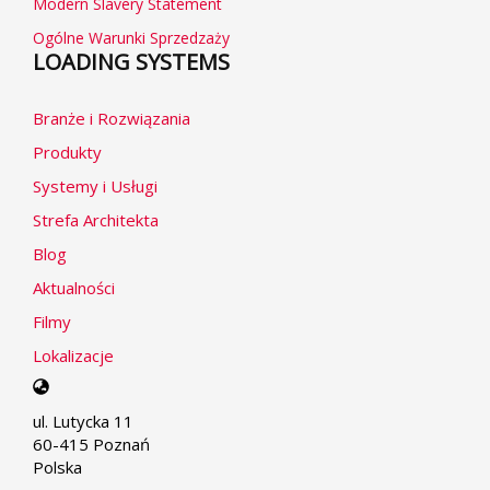
Modern Slavery Statement
Ogólne Warunki Sprzedzaży
LOADING SYSTEMS
Branże i Rozwiązania
Produkty
Systemy i Usługi
Strefa Architekta
Blog
Aktualności
Filmy
Lokalizacje
Select
your
ul. Lutycka 11
language
60-415 Poznań
Polska