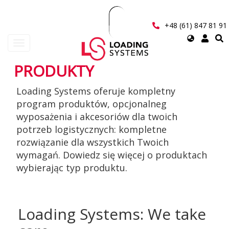
Przejdź
do
treści
+48 (61) 847 81 91
Select
Toggle
your
navigation
language
PRODUKTY
User
Loading Systems oferuje kompletny
account
program produktów, opcjonalneg
menu
wyposażenia i akcesoriów dla twoich
potrzeb logistycznych: kompletne
rozwiązanie dla wszystkich Twoich
wymagań. Dowiedz się więcej o produktach
wybierając typ produktu.
Loading Systems: We take