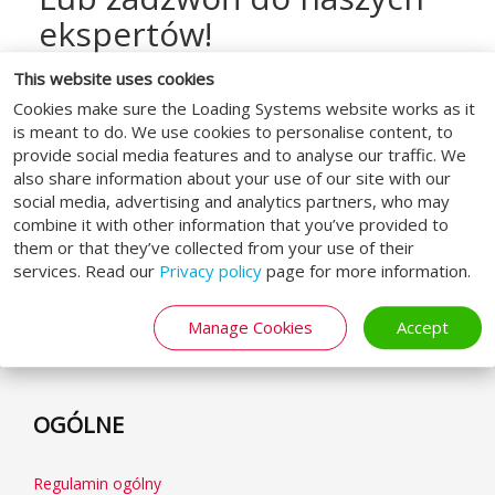
ekspertów!
Czy masz pytanie dotyczące Loading
This website uses cookies
Systems lub jednego z naszych produktów?
Cookies make sure the Loading Systems website works as it
Wyślij do nas e-mail lub zadzwoń do nas. Z
is meant to do. We use cookies to personalise content, to
provide social media features and to analyse our traffic. We
radością Ci pomożemy!
also share information about your use of our site with our
social media, advertising and analytics partners, who may
combine it with other information that you’ve provided to
them or that they’ve collected from your use of their
services. Read our
Privacy policy
page for more information.
MEDIA SPOŁECZNOŚCIOWE
Manage Cookies
Accept
OGÓLNE
Regulamin ogólny