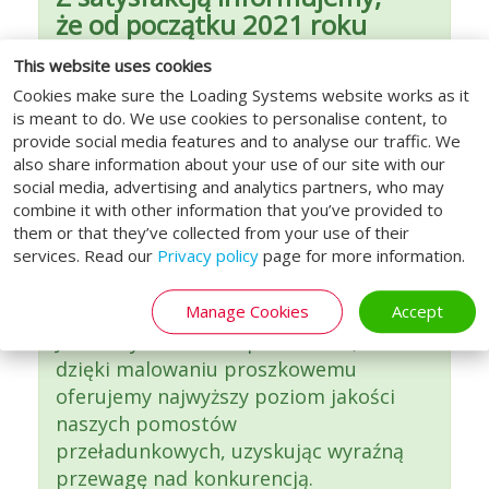
że od początku 2021 roku
wszystkie modele pomostów
This website uses cookies
przeładunkowych
Cookies make sure the Loading Systems website works as it
produkowanych przez
is meant to do. We use cookies to personalise content, to
Loading Systems będą
provide social media features and to analyse our traffic. We
lakierowane proszkowo.
also share information about your use of our site with our
social media, advertising and analytics partners, who may
Firma Loading Systems jest
combine it with other information that you’ve provided to
zdecydowanie wyjątkowa pod
them or that they’ve collected from your use of their
services. Read our
Privacy policy
page for more information.
względem zapewniania najwyższej
jakości powłoki ochronnej swoim
Manage Cookies
Accept
pomostom przeładunkowym.
Jesteśmy całkowicie przekonani, że
dzięki malowaniu proszkowemu
oferujemy najwyższy poziom jakości
naszych pomostów
przeładunkowych, uzyskując wyraźną
przewagę nad konkurencją.