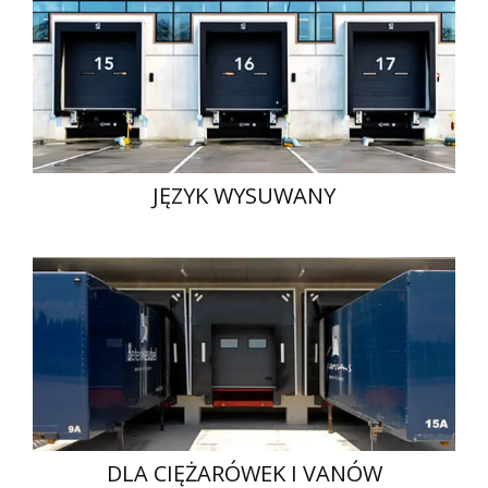
JĘZYK WYSUWANY
DLA CIĘŻARÓWEK I VANÓW