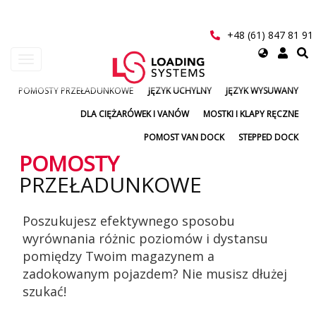
Przejdź
do
treści
+48 (61) 847 81 91
Select
Toggle
your
navigation
language
POMOSTY PRZEŁADUNKOWE
JĘZYK UCHYLNY
JĘZYK WYSUWANY
User
DLA CIĘŻARÓWEK I VANÓW
MOSTKI I KLAPY RĘCZNE
account
POMOST VAN DOCK
STEPPED DOCK
menu
POMOSTY
PRZEŁADUNKOWE
Poszukujesz efektywnego sposobu
wyrównania różnic poziomów i dystansu
pomiędzy Twoim magazynem a
zadokowanym pojazdem? Nie musisz dłużej
szukać!