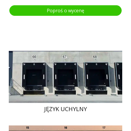
Poproś o wycenę
JĘZYK UCHYLNY