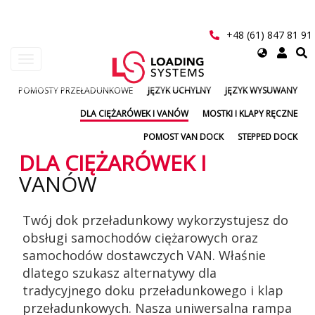
Przejdź
do
treści
+48 (61) 847 81 91
Select
Toggle
your
navigation
language
POMOSTY PRZEŁADUNKOWE
JĘZYK UCHYLNY
JĘZYK WYSUWANY
User
DLA CIĘŻARÓWEK I VANÓW
MOSTKI I KLAPY RĘCZNE
account
POMOST VAN DOCK
STEPPED DOCK
menu
DLA CIĘŻARÓWEK I
VANÓW
Twój dok przeładunkowy wykorzystujesz do
obsługi samochodów ciężarowych oraz
samochodów dostawczych VAN. Właśnie
dlatego szukasz alternatywy dla
tradycyjnego doku przeładunkowego i klap
przeładunkowych. Nasza uniwersalna rampa