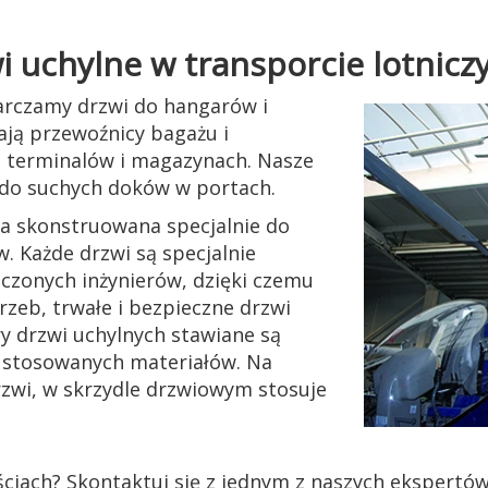
 uchylne w transporcie lotnic
arczamy drzwi do hangarów i
ają przewoźnicy bagażu i
terminalów i magazynach. Nasze
 do suchych doków w portach.
a skonstruowana specjalnie do
. Każde drzwi są specjalnie
zonych inżynierów, dzięki czemu
zeb, trwałe i bezpieczne drzwi
y drzwi uchylnych stawiane są
 stosowanych materiałów. Na
rzwi, w skrzydle drzwiowym stosuje
ściach? Skontaktuj się z jednym z naszych ekspertó