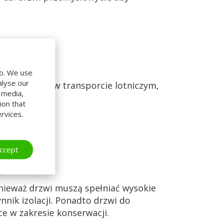
do. We use
alyse our
o stosowane w transporcie lotniczym,
l media,
ion that
rvices.
ccept
e
nieważ drzwi muszą spełniać wysokie
nik izolacji. Ponadto drzwi do
e w zakresie konserwacji.