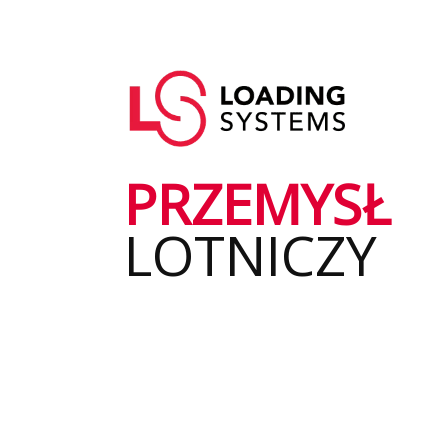
Przejdź
do
Główna
treści
User
nawigacja
account
menu
PRZEMYSŁ
LOTNICZY