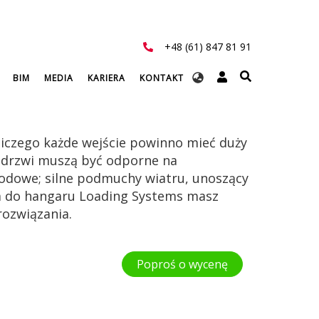
+48 (61) 847 81 91
Select
BIM
MEDIA
KARIERA
KONTAKT
your
language
niczego każde wejście powinno mieć duży
 drzwi muszą być odporne na
odowe; silne podmuchy wiatru, unoszący
iom do hangaru Loading Systems masz
ozwiązania.
Poproś o wycenę