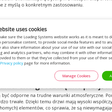
e z myślą o konkretnym zastosowaniu.
ebsite uses cookies
u
ake sure the Loading Systems website works as it is meant to 
o personalise content, to provide social media features and to an
o dużych wymiarach. Dlatego też drzwi te są częst
We also share information about your use of our site with our socia
alety naszych drzwi do hangaru:
ng and analytics partners, who may combine it with other informat
ovided to them or that they’ve collected from your use of their se
anie
Privacy policy
page for more information.
iarów
Manage Cookies
A
nie: energooszczędne przejści
 być odporne na trudne warunki atmosferyczne. Po
zo trwałe. Dzięki temu drzwi mają wysoki współczyn
chomych) elementów, co sprawia, że są niewymagając