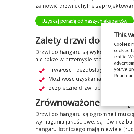
zamówić drzwi uchylne zaprojektowan
Uzyskaj poradę od naszych ekspertów
This w
Zalety drzwi do hangar
Cookies m
cookies t
Drzwi do hangaru są wykonane w bardz
traffic. 
ale także w przemyśle stoczniowym. Z
advertisi
you’ve pr
Trwałość i bezobsługowe stosow
Read our
Możliwość uzyskania dużych wym
Bezpieczne drzwi uchylne
Zrównoważone rozwiąza
Drzwi do hangaru są ogromne i muszą
wymagania jakościowe, są również bard
hangaru lotniczego mają niewiele (ru