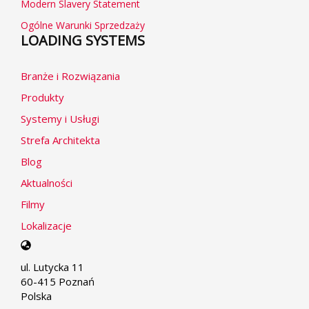
Modern Slavery Statement
Ogólne Warunki Sprzedzaży
LOADING SYSTEMS
Branże i Rozwiązania
Produkty
Systemy i Usługi
Strefa Architekta
Blog
Aktualności
Filmy
Lokalizacje
Select
your
ul. Lutycka 11
language
60-415 Poznań
Polska