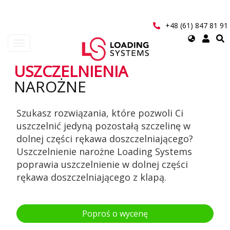
Przejdź
do
treści
+48 (61) 847 81 91
Select
Toggle
your
navigation
language
USZCZELNIENIA
User
NAROŻNE
account
Szukasz rozwiązania, które pozwoli Ci
menu
uszczelnić jedyną pozostałą szczelinę w
dolnej części rękawa doszczelniającego?
Uszczelnienie narożne Loading Systems
poprawia uszczelnienie w dolnej części
rękawa doszczelniającego z klapą.
Poproś o wycenę