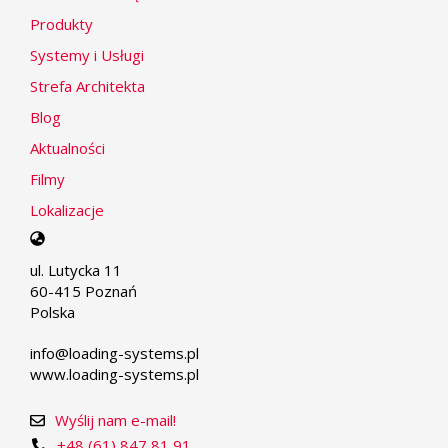
Produkty
Systemy i Usługi
Strefa Architekta
Blog
Aktualności
Filmy
Lokalizacje
Select
your
ul. Lutycka 11
language
60-415 Poznań
Polska
info@loading-systems.pl
www.loading-systems.pl
Wyślij nam e-mail!
+48 (61) 847 81 91