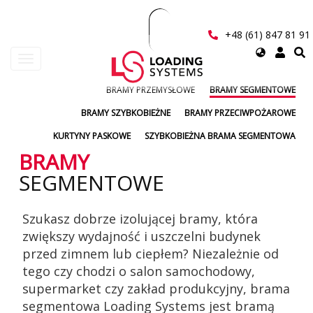
Przejdź
do
treści
+48 (61) 847 81 91
Select
Toggle
your
navigation
language
BRAMY PRZEMYSŁOWE
BRAMY SEGMENTOWE
User
BRAMY SZYBKOBIEŻNE
BRAMY PRZECIWPOŻAROWE
account
KURTYNY PASKOWE
SZYBKOBIEŻNA BRAMA SEGMENTOWA
menu
BRAMY
SEGMENTOWE
Szukasz dobrze izolującej bramy, która
zwiększy wydajność i uszczelni budynek
przed zimnem lub ciepłem? Niezależnie od
tego czy chodzi o salon samochodowy,
supermarket czy zakład produkcyjny, brama
segmentowa Loading Systems jest bramą