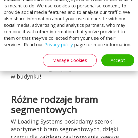
is meant to do. We use cookies to personalise content, to
zimno) może uciekać z budynku. Dlatego
provide social media features and to analyse our traffic. We
ważne jest, aby czas otwarcia był jak
also share information about your use of our site with our
najkrótszy. Inteligentne sterowanie może
social media, advertising and analytics partners, who may
zoptymalizować czas otwarcia bramy.
combine it with other information that you’ve provided to
Zastosowanie opcjonalnego radaru otwiera
them or that they’ve collected from your use of their
services. Read our
Privacy policy
page for more information.
bramę gdy zbliża się wózek widłowy i może
ją zamknąć po jego przejeździe. Daje to nie
Manage Cookies
Accept
tylko ogromny wzrost wydajności, ale
również pomaga lepiej stabilizować klimat
w budynku!
Różne rodzaje bram
segmentowych
W Loading Systems posiadamy szeroki
asortyment bram segmentowych, dzięki
czemu dla każdego zastosowania zawsze