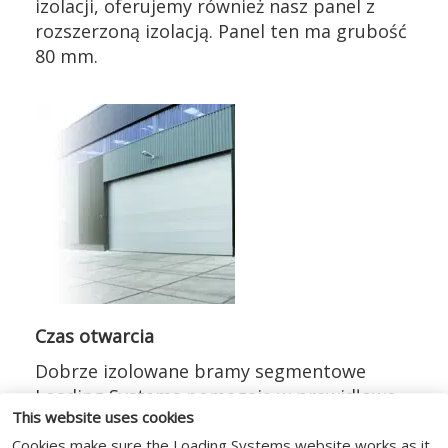
izolacji, oferujemy również nasz panel z
rozszerzoną izolacją. Panel ten ma grubość
80 mm.
Czas otwarcia
Dobrze izolowane bramy segmentowe
Loading Systems pomagają w prawidłowo
This website uses cookies
zamknąć budynek. Przy zbyt długim
otwarciu bramy segmentowej ciepło (lub
Cookies make sure the Loading Systems website works as it