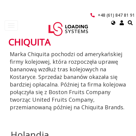
Przejdź
do
treści
+48 (61) 847 81 91
Select
Toggle
your
navigation
language
CHIQUITA
User
Marka Chiquita pochodzi od amerykańskiej
account
firmy kolejowej, która rozpoczęła uprawę
menu
bananową wzdłuż tras kolejowych na
Kostaryce. Sprzedaż bananów okazała się
bardziej opłacalna. Później ta firma kolejowa
połączyła się z Boston Fruits Company
tworząc United Fruits Company,
przemianowaną później na Chiquita Brands.
Holandia