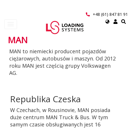
Przejdź
do
treści
+48 (61) 847 81 91
Select
Toggle
your
navigation
language
MAN
User
MAN to niemiecki producent pojazdów
account
ciężarowych, autobusów i maszyn. Od 2012
menu
roku MAN jest częścią grupy Volkswagen
AG.
Republika Czeska
W Czechach, w Rousinovie, MAN posiada
duże centrum MAN Truck & Bus. W tym
samym czasie obsługiwanych jest 16