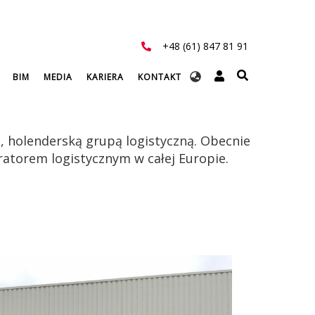
+48 (61) 847 81 91
Select
BIM
MEDIA
KARIERA
KONTAKT
your
language
, holenderską grupą logistyczną. Obecnie
atorem logistycznym w całej Europie.