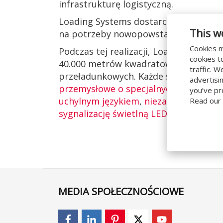
infrastrukturę logistyczną.
Loading Systems dostarczył sprzęt na 
This w
na potrzeby nowopowstałego centrum
Cookies m
Podczas tej realizacji, Loading Syst
cookies t
40.000 metrów kwadratowych, w pona
traffic. 
przeładunkowych. Każde stanowisko
advertisi
przemysłowe o specjalnych parametr
you’ve pr
uchylnym językiem
,
niezawodne uszcz
Read our
sygnalizację świetlną LED
.
MEDIA SPOŁECZNOŚCIOWE