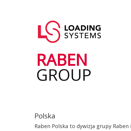
Przejdź
do
Główna
treści
User
nawigacja
account
menu
RABEN
GROUP
Polska
Raben Polska to dywizja grupy Raben i