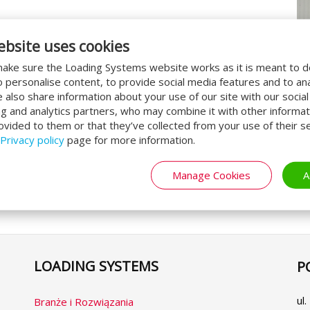
potrzeby kilku realizacji grupy Raben, w tym
ebsite uses cookies
 logistycznego.
ake sure the Loading Systems website works as it is meant to 
ems wyposażył budynki o powierzchni ponad
o personalise content, to provide social media features and to an
d 80 kompletnych stanowisk
We also share information about your use of our site with our socia
 wyposażono w
segmentowe bramy
ng and analytics partners, who may combine it with other informat
ach
,
ocieplany pomost przeładunkowy z
ovided to them or that they’ve collected from your use of their se
elnienia kurtynowe
i
energooszczędną
Privacy policy
page for more information.
Manage Cookies
A
LOADING SYSTEMS
P
Se
yo
la
ul
Branże i Rozwiązania