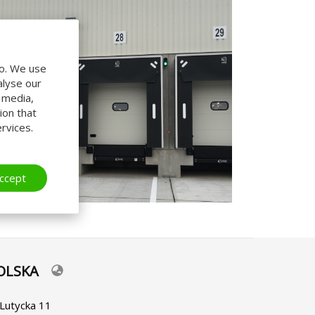
do. We use
alyse our
l media,
ion that
rvices.
ccept
OLSKA
lect
ur
nguage
. Lutycka 11