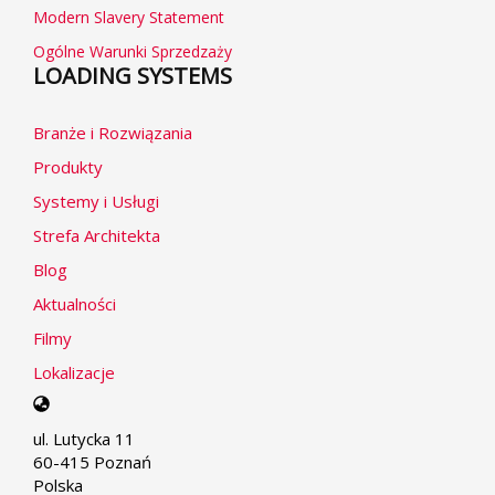
Modern Slavery Statement
Ogólne Warunki Sprzedzaży
LOADING SYSTEMS
Branże i Rozwiązania
Produkty
Systemy i Usługi
Strefa Architekta
Blog
Aktualności
Filmy
Lokalizacje
Select
your
ul. Lutycka 11
language
60-415 Poznań
Polska