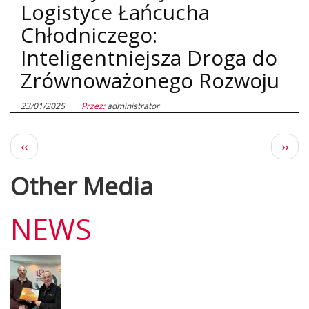
Logistyce Łańcucha
Chłodniczego:
Inteligentniejsza Droga do
Zrównoważonego Rozwoju
23/01/2025
Przez:
administrator
Poprzednia
Nas
‹‹
››
strona
stro
Other Media
NEWS