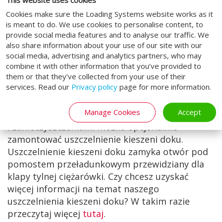
we wszystkich obszarach magazynu. Szczególnie
This website uses cookies
podczas załadunku i rozładunku istnieje ryzyko
Cookies make sure the Loading Systems website works as it
utraty energii. Dlatego oferujemy inteligentne
is meant to do. We use cookies to personalise content, to
provide social media features and to analyse our traffic. We
opcje dla naszych pomostów przeładunkowych.
also share information about your use of our site with our
W ten sposób przeciwdziałamy przeciągom i
social media, advertising and analytics partners, who may
chronimy przed brudem, szkodnikami i
combine it with other information that you’ve provided to
gryzoniami.
them or that they’ve collected from your use of their
services. Read our
Privacy policy
page for more information.
Uszczelnienie kieszeni doku
Manage Cookies
Accept
Dla optymalnej ochrony przed wilgocią, brudem
i zanieczyszczeniami można opcjonalnie
zamontować uszczelnienie kieszeni doku.
Uszczelnienie kieszeni doku zamyka otwór pod
pomostem przeładunkowym przewidziany dla
klapy tylnej ciężarówki. Czy chcesz uzyskać
więcej informacji na temat naszego
uszczelnienia kieszeni doku? W takim razie
przeczytaj więcej
tutaj
.