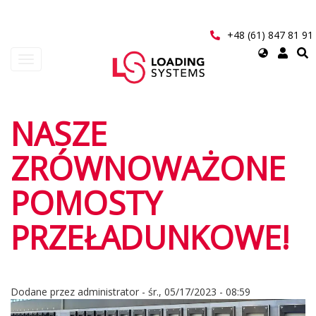
Przejdź
do
treści
+48 (61) 847 81 91
Select
Toggle
your
navigation
language
User
NASZE
account
ZRÓWNOWAŻONE
menu
POMOSTY
PRZEŁADUNKOWE!
Dodane przez
administrator
-
śr., 05/17/2023 - 08:59