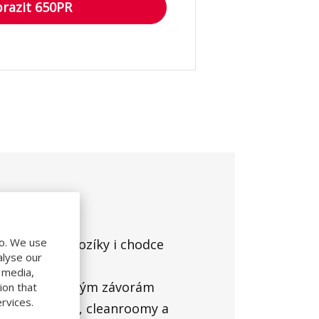
razit 650PR
do. We use
sokozdvižné vozíky i chodce
alyse our
ztráty
l media,
rům a světelným závorám
ion that
rvices.
otravinářství, cleanroomy a