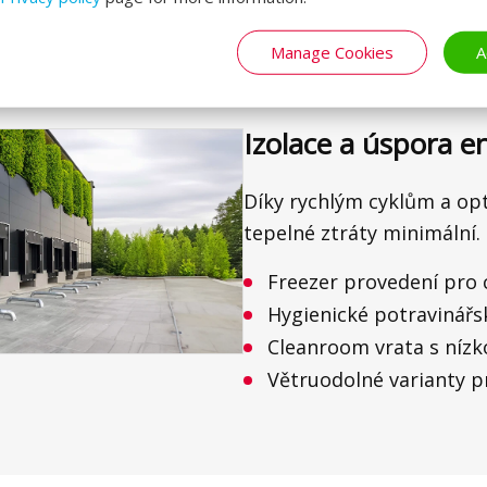
chladírny
Široké možnosti konfig
Manage Cookies
A
Izolace a úspora e
Díky rychlým cyklům a op
tepelné ztráty minimální.
Freezer provedení pro c
Hygienické potravinářs
Cleanroom vrata s níz
Větruodolné varianty p