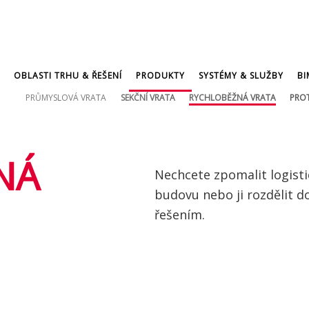
OBLASTI TRHU & ŘEŠENÍ
PRODUKTY
SYSTÉMY & SLUŽBY
BI
PRŮMYSLOVÁ VRATA
SEKČNÍ VRATA
RYCHLOBĚŽNÁ VRATA
PROT
NÁ
Nechcete zpomalit logistic
budovu nebo ji rozdělit d
řešením.