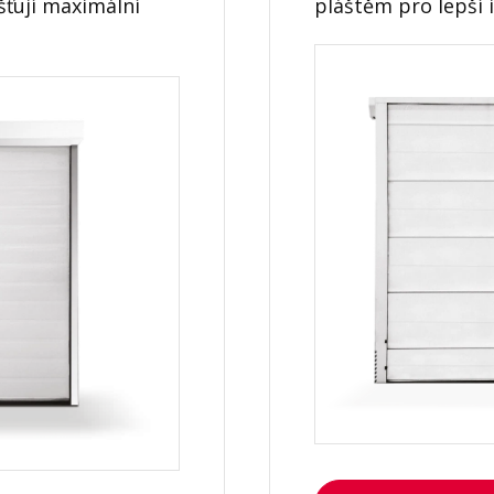
šťují maximální
pláštěm pro lepší i