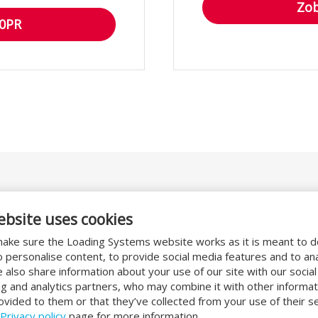
Zob
40PR
ata?
Hlavní výhody
ebsite uses cookies
ake sure the Loading Systems website works as it is meant to 
Vysoká rychlost pro vy
ychlostí až
2,5 m/s
,
o personalise content, to provide social media features and to an
Minimální energetické 
itřní klima a zvyšují
We also share information about your use of our site with our socia
Bezpečnost díky senzo
ng and analytics partners, who may combine it with other informat
y s intenzivním
ovided to them or that they’ve collected from your use of their se
Vhodné pro logistiku, p
Privacy policy
page for more information.