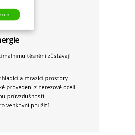
urace
ccept
nergie
timálnímu těsnění zůstávají
hladicí a mrazicí prostory
ké provedení z nerezové oceli
kou průvzdušností
ro venkovní použití