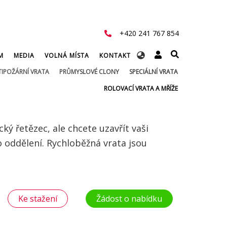
+420 241 767 854
Select
M
MEDIA
VOLNÁ MÍSTA
KONTAKT
your
IPOŽÁRNÍ VRATA
PRŮMYSLOVÉ CLONY
SPECIÁLNÍ VRATA
language
ROLOVACÍ VRATA A MŘÍŽE
ký řetězec, ale chcete uzavřít vaši
o oddělení. Rychloběžná vrata jsou
Ke stažení
Žádost o nabídku