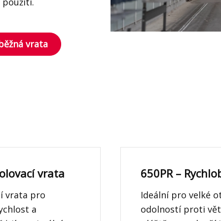
použití.
běžná vrata
olovací vrata
650PR – Rychlob
í vrata pro
Ideální pro velké o
ychlost a
odolností proti vět