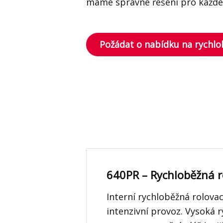
máme správné řešení pro každé 
Požádat o nabídku na rychlo
640PR – Rychloběžná r
Interní rychloběžná rolovac
intenzivní provoz. Vysoká r