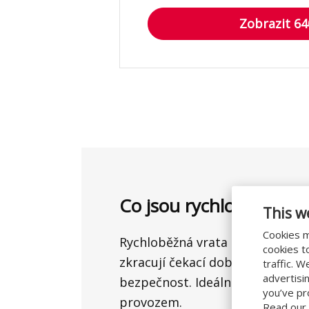
Zobrazit 6
Co jsou rychloběžná vr
This w
Cookies m
Rychloběžná vrata se otevírají r
cookies t
zkracují čekací dobu, regulují vn
traffic. 
advertisi
bezpečnost. Ideální pro prostor
you’ve pr
provozem.
Read our