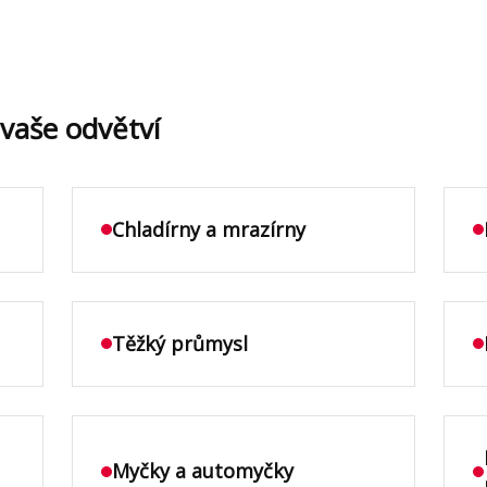
vaše odvětví
Chladírny a mrazírny
Těžký průmysl
Myčky a automyčky