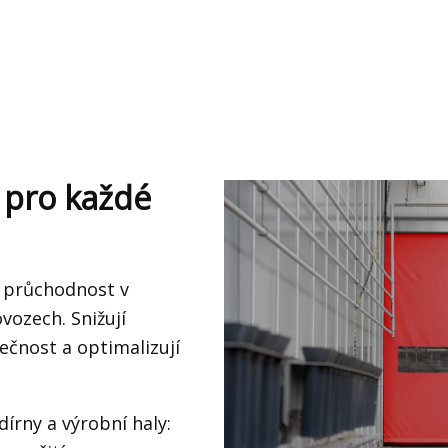
 pro každé
í průchodnost v
vozech. Snižují
pečnost a optimalizují
írny a výrobní haly: