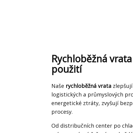
Rychloběžná vrata
použití
Naše
rychloběžná vrata
zlepšuj
logistických a průmyslových pro
energetické ztráty, zvyšují bez
procesy.
Od distribučních center po chlad