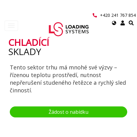
Přejít
k
hlavnímu
+420 241 767 854
obsahu
Select
Toggle
your
navigation
language
CHLADÍCÍ
User
SKLADY
account
Tento sektor trhu má mnohé své výzvy –
menu
řízenou teplotu prostředí, nutnost
nepřerušení studeného řetězce a rychlý sled
činností.
Žádost o nabídku