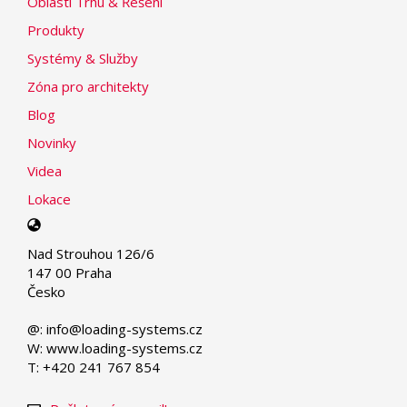
Oblasti Trhu & Řešení
Produkty
Systémy & Služby
Zóna pro architekty
Blog
Novinky
Videa
Lokace
Select
your
Nad Strouhou 126/6
language
147 00 Praha
Česko
@: info@loading-systems.cz
W: www.loading-systems.cz
T: +420 241 767 854