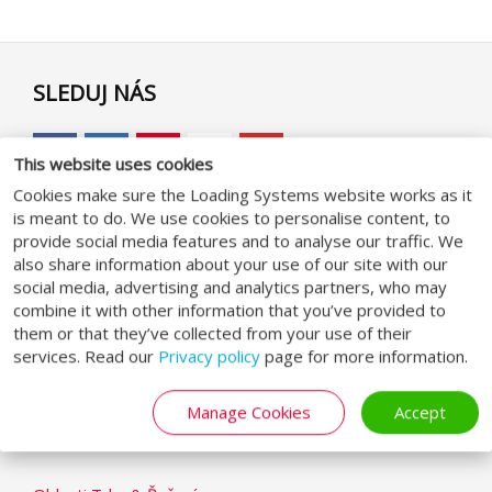
SLEDUJ NÁS
This website uses cookies
Cookies make sure the Loading Systems website works as it
is meant to do. We use cookies to personalise content, to
GENERAL
provide social media features and to analyse our traffic. We
also share information about your use of our site with our
social media, advertising and analytics partners, who may
Obchodní podmínky
combine it with other information that you’ve provided to
them or that they’ve collected from your use of their
Zásady ochrany osobních údajů (GDPR)
services. Read our
Privacy policy
page for more information.
Prohlášení o cookies
Modern Slavery Statement
Manage Cookies
Accept
LOADING SYSTEMS