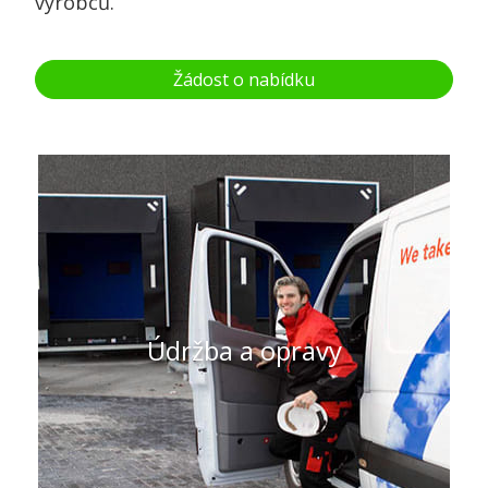
výrobců.
Žádost o nabídku
Údržba a opravy