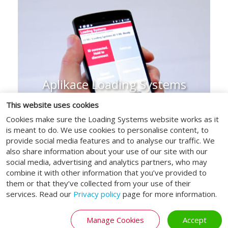
Modernizace a upgrady
Vaše logistické řešení již nevyhovuje
vašim požadavkům? Zvolte naše
možnosti modernizace a upgradu a
využijte delší životnost, úspory energie
a další výhody.
Aplikace Loading Systems
This website uses cookies
Cookies make sure the Loading Systems website works as it
is meant to do. We use cookies to personalise content, to
ZJISTĚTE VÍCE
provide social media features and to analyse our traffic. We
also share information about your use of our site with our
social media, advertising and analytics partners, who may
combine it with other information that you’ve provided to
them or that they’ve collected from your use of their
services. Read our
Privacy policy
page for more information.
Aplikace Loading Systems pro
servis
Manage Cookies
Accept