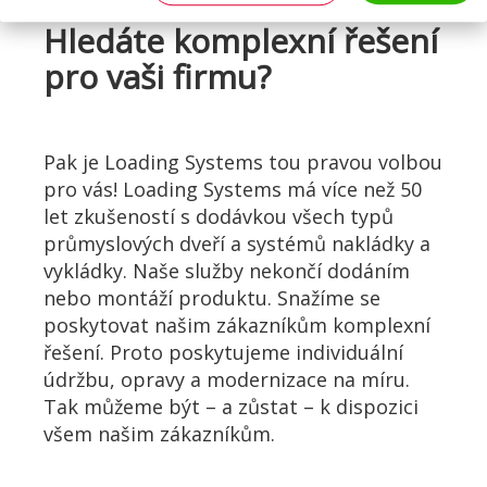
Instalace a údržba vašeho nakládacího
prostoru nikdy nebyly snazší než s
Hledáte komplexní řešení
aplikací Loading Systems!
pro vaši firmu?
Pak je Loading Systems tou pravou volbou
pro vás! Loading Systems má více než 50
let zkušeností s dodávkou všech typů
ZJISTĚTE VÍCE
průmyslových dveří a systémů nakládky a
vykládky. Naše služby nekončí dodáním
nebo montáží produktu. Snažíme se
poskytovat našim zákazníkům komplexní
řešení. Proto poskytujeme individuální
údržbu, opravy a modernizace na míru.
Tak můžeme být – a zůstat – k dispozici
všem našim zákazníkům.