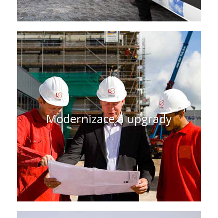
Rozsáhlý servisní program
Jsme vám k dispozici 24 hodin denně, 7
dní v týdnu. Díky naší síti odborných
techniků vyškolených v továrně, je vám
vždy k dispozici technik, který je
nablízku.
Modernizace a upgrady
ZJISTĚTE VÍCE