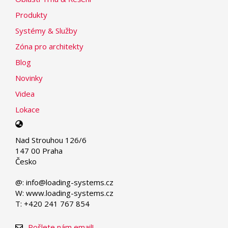
Produkty
Systémy & Služby
Zóna pro architekty
Blog
Novinky
Videa
Lokace
Select
your
Nad Strouhou 126/6
language
147 00 Praha
Česko
@: info@loading-systems.cz
W: www.loading-systems.cz
T: +420 241 767 854
Pošlete nám email!