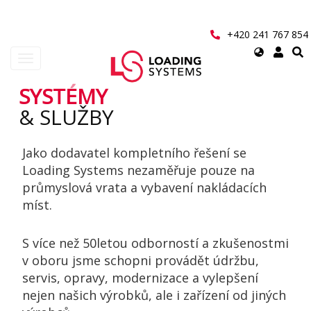
Přejít
k
hlavnímu
+420 241 767 854
obsahu
Select
Toggle
your
navigation
language
SYSTÉMY
User
& SLUŽBY
account
Jako dodavatel kompletního řešení se
menu
Loading Systems nezaměřuje pouze na
průmyslová vrata a vybavení nakládacích
míst.
S více než 50letou odborností a zkušenostmi
v oboru jsme schopni provádět údržbu,
servis, opravy, modernizace a vylepšení
nejen našich výrobků, ale i zařízení od jiných