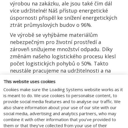
výrobou na zakázku, ale jsou také čím dál
více udržitelné! Náš přístup energetické
úspornosti přispěl ke snížení energetických
ztrát průmyslových budov o 96%.
Ve výrobě se vyhýbáme materiálům
nebezpečným pro životní prostředí a
zároveň snižujeme množství odpadu. Díky
změnám našeho logistického procesu klesl
počet logistických pohybů o 50%. Takto
neustále pracujeme na udržitelnosti a na
účinném využití energie.
This website uses cookies
Navíc splňujeme normy pro
ISO 14001:2015
Cookies make sure the Loading Systems website works as it
certifikát
.
is meant to do. We use cookies to personalise content, to
provide social media features and to analyse our traffic. We
also share information about your use of our site with our
social media, advertising and analytics partners, who may
combine it with other information that you’ve provided to
them or that they’ve collected from your use of their