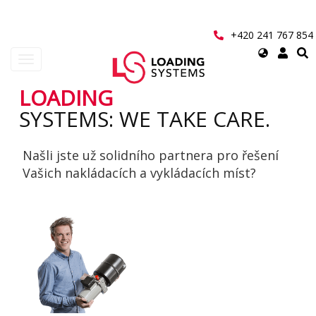
Přejít
k
hlavnímu
+420 241 767 854
obsahu
Select
Toggle
your
navigation
language
LOADING
User
SYSTEMS: WE TAKE CARE.
account
Našli jste už solidního partnera pro řešení
menu
Vašich nakládacích a vykládacích míst?