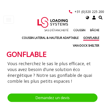
Aller
au
contenu
+31 (0)320 225 200
principal
Select
Toggle
your
navigation
language
SAS D’ÉTANCHEITÉ
COUSSIN
BÂCHE
User
COUSSIN LATERAL & HAUTEUR ADAPTABLE
GONFLABLE
account
VAN-DOCK SHELTER
menu
GONFLABLE
Vous recherchez le sas le plus efficace, et
vous avez besoin d'une solution éco
énergétique ? Notre sas gonflable de quai
comble les plus petits espaces !
Demandez un devis