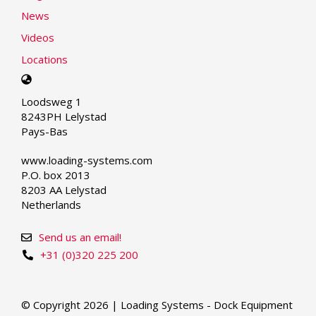
News
Videos
Locations
Select
your
Loodsweg 1
language
8243PH Lelystad
Pays-Bas
www.loading-systems.com
P.O. box 2013
8203 AA Lelystad
Netherlands
Send us an email!
+31 (0)320 225 200
© Copyright 2026 | Loading Systems - Dock Equipment