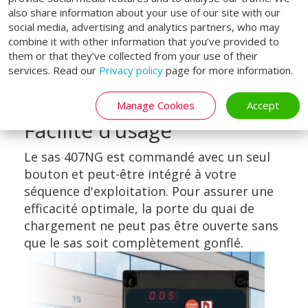
totalement derrière les bandes de
also share information about your use of our site with our
protection, ce qui ne compromet pas
social media, advertising and analytics partners, who may
l'esthétique du bâtiment et apporte au
combine it with other information that you’ve provided to
conducteur une vue dégagée lors de
them or that they’ve collected from your use of their
services. Read our
Privacy policy
page for more information.
l’accostage.
Manage Cookies
Accept
Facilité d’usage
Le sas 407NG est commandé avec un seul
bouton et peut-être intégré à votre
séquence d'exploitation. Pour assurer une
efficacité optimale, la porte du quai de
chargement ne peut pas être ouverte sans
que le sas soit complètement gonflé.