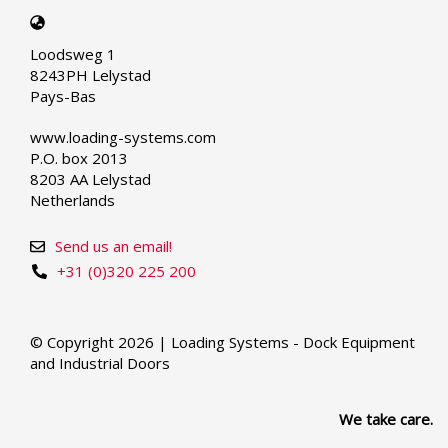
Select
your
Loodsweg 1
language
8243PH Lelystad
Pays-Bas
www.loading-systems.com
P.O. box 2013
8203 AA Lelystad
Netherlands
Send us an email!
+31 (0)320 225 200
© Copyright 2026 | Loading Systems - Dock Equipment
and Industrial Doors
We take care.