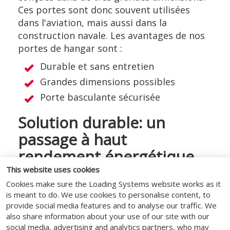
Ces portes sont donc souvent utilisées
dans l'aviation, mais aussi dans la
construction navale. Les avantages de nos
portes de hangar sont :
Durable et sans entretien
Grandes dimensions possibles
Porte basculante sécurisée
Solution durable: un
passage à haut
rendement énergétique
This website uses cookies
Les portes des hangars sont énormes et
Cookies make sure the Loading Systems website works as it
doivent être capables de résister à des
is meant to do. We use cookies to personalise content, to
conditions climatiques sévères. Comme la
provide social media features and to analyse our traffic. We
porte doit répondre à des exigences de
also share information about your use of our site with our
qualité élevées, elle est également très
social media, advertising and analytics partners, who may