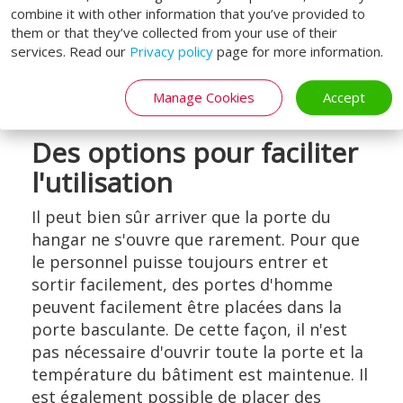
combine it with other information that you’ve provided to
durable. Par exemple, la porte a une valeur
them or that they’ve collected from your use of their
d'isolation élevée. En outre, la porte du
services. Read our
Privacy policy
page for more information.
hangar à avions comporte peu de pièces
(mobiles), ce qui fait qu'elle nécessite peu
Manage Cookies
Accept
d'entretien.
Des options pour faciliter
l'utilisation
Il peut bien sûr arriver que la porte du
hangar ne s'ouvre que rarement. Pour que
le personnel puisse toujours entrer et
sortir facilement, des portes d'homme
peuvent facilement être placées dans la
porte basculante. De cette façon, il n'est
pas nécessaire d'ouvrir toute la porte et la
température du bâtiment est maintenue. Il
est également possible de placer des