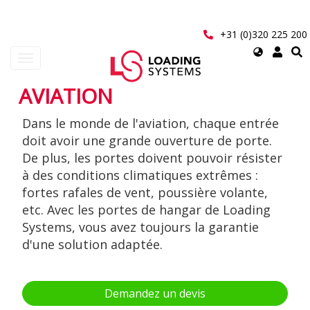
Aller
au
contenu
+31 (0)320 225 200
principal
Select
Toggle
your
navigation
language
AVIATION
User
Dans le monde de l'aviation, chaque entrée
account
doit avoir une grande ouverture de porte.
menu
De plus, les portes doivent pouvoir résister
à des conditions climatiques extrêmes :
fortes rafales de vent, poussière volante,
etc. Avec les portes de hangar de Loading
Systems, vous avez toujours la garantie
d'une solution adaptée.
Demandez un devis