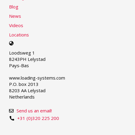
Blog
News
Videos
Locations
Select
your
Loodsweg 1
language
8243PH Lelystad
Pays-Bas
www.loading-systems.com
P.O. box 2013
8203 AA Lelystad
Netherlands
Send us an email!
+31 (0)320 225 200