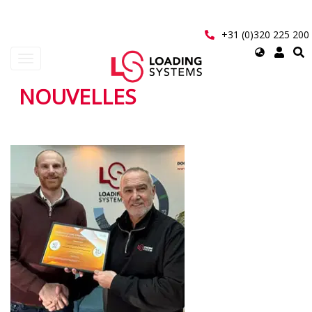
Aller
au
contenu
+31 (0)320 225 200
principal
Select
Toggle
your
navigation
language
NOUVELLES
User
account
Pagination
menu