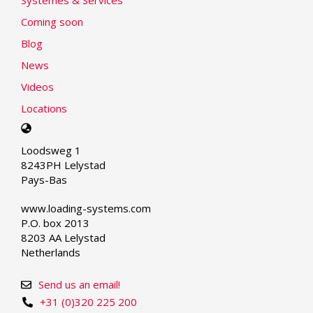
Systèmes & Services
Coming soon
Blog
News
Videos
Locations
Select
your
Loodsweg 1
language
8243PH Lelystad
Pays-Bas
www.loading-systems.com
P.O. box 2013
8203 AA Lelystad
Netherlands
Send us an email!
+31 (0)320 225 200