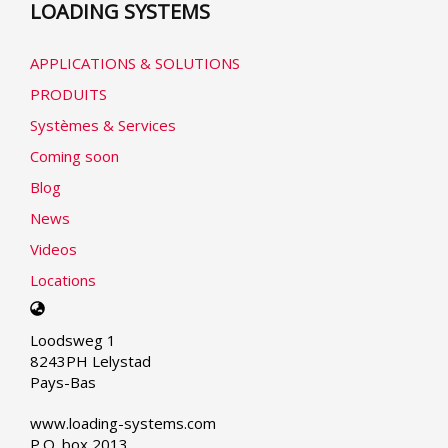
LOADING SYSTEMS
APPLICATIONS & SOLUTIONS
PRODUITS
Systèmes & Services
Coming soon
Blog
News
Videos
Locations
Select
your
Loodsweg 1
language
8243PH Lelystad
Pays-Bas
www.loading-systems.com
P.O. box 2013