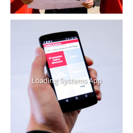
Modernisation et mises à
niveau
Votre solution logistique ne répond
plus à vos besoins ? Choisissez nos
solutions de modernisation et nos kits
de mise à niveau, et améliorez ainsi la
durée de vie de votre équipement,
Loading Systems App
réalisez des économies d’énergie et
profitez de nombreux autres
avantages.
EN SAVOIR PLUS