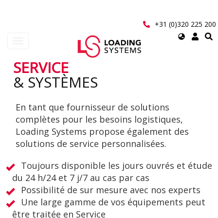
Aller
au
contenu
+31 (0)320 225 200
principal
Select
Toggle
your
navigation
language
SERVICE
User
& SYSTÈMES
account
En tant que fournisseur de solutions
menu
complètes pour les besoins logistiques,
Loading Systems propose également des
solutions de service personnalisées.
Toujours disponible les jours ouvrés et étude
du 24 h/24 et 7 j/7 au cas par cas
Possibilité de sur mesure avec nos experts
Une large gamme de vos équipements peut
être traitée en Service