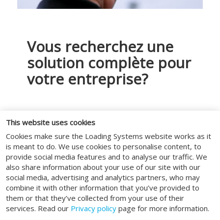
L’application de service de
Vous recherchez une
Loading Systems
solution complète pour
L’installation et la maintenance de
votre entreprise?
votre quai de chargement n’ont jamais
été aussi faciles qu’avec l’application
Loading Systems!
Alors Loading Systems est l’entreprise
This website uses cookies
qu’il vous faut ! Loading Systems
Cookies make sure the Loading Systems website works as it
possède plus de 50 ans d’expérience
is meant to do. We use cookies to personalise content, to
dans la fourniture de tous types de
provide social media features and to analyse our traffic. We
portes industrielles et de systèmes de
also share information about your use of our site with our
social media, advertising and analytics partners, who may
chargement et de déchargement.
DÉCOUVREZ
combine it with other information that you’ve provided to
Notre service ne prend pas fin avec la
them or that they’ve collected from your use of their
livraison ou l’installation de votre
services. Read our
Privacy policy
page for more information.
produit. Nous nous efforçons de