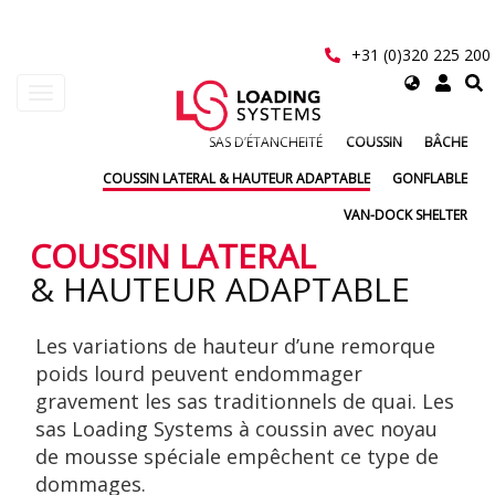
Aller
au
contenu
+31 (0)320 225 200
principal
Select
Toggle
your
navigation
language
SAS D’ÉTANCHEITÉ
COUSSIN
BÂCHE
User
COUSSIN LATERAL & HAUTEUR ADAPTABLE
GONFLABLE
account
VAN-DOCK SHELTER
menu
COUSSIN LATERAL
& HAUTEUR ADAPTABLE
Les variations de hauteur d’une remorque
poids lourd peuvent endommager
gravement les sas traditionnels de quai. Les
sas Loading Systems à coussin avec noyau
de mousse spéciale empêchent ce type de
dommages.