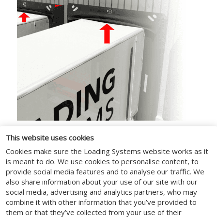
Section supérieure
This website uses cookies
automatique
Cookies make sure the Loading Systems website works as it
is meant to do. We use cookies to personalise content, to
provide social media features and to analyse our traffic. We
La section supérieure du sas est dotée d'un
also share information about your use of our site with our
levage automatisé, ce qui lui permet de se
social media, advertising and analytics partners, who may
soulever ou de se déplacer vers l'arrière
combine it with other information that you’ve provided to
lorsqu'il est utilisé par des véhicules hauts.
them or that they’ve collected from your use of their