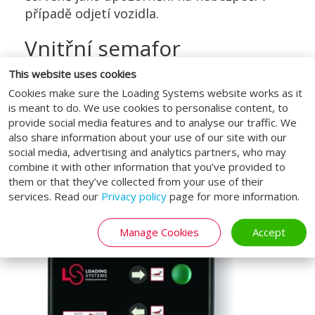
případě odjetí vozidla.
Vnitřní semafor
This website uses cookies
Semafory uvnitř obvykle svítí červeně.
Jakmile jsou vrata otevřena a vyrovnávací
Cookies make sure the Loading Systems website works as it
is meant to do. We use cookies to personalise content, to
můstek dosedne na ložnou plochu vozidla,
provide social media features and to analyse our traffic. We
semafor se rozsvítí zeleně a je bezpečné
also share information about your use of our site with our
zahájit nakládání. Semafor může být také
social media, advertising and analytics partners, who may
umístěn na řídící jednotce.
combine it with other information that you’ve provided to
them or that they’ve collected from your use of their
services. Read our
Privacy policy
page for more information.
Manage Cookies
Accept