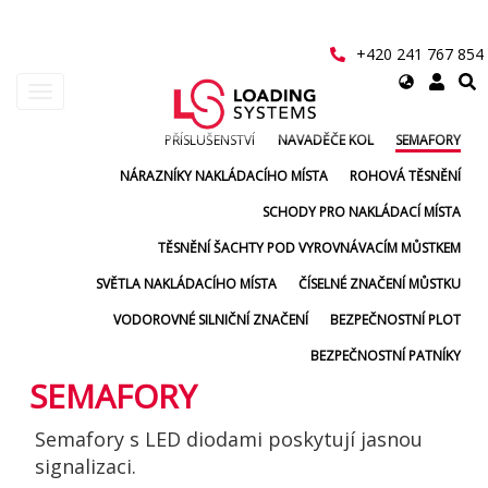
Přejít
k
hlavnímu
+420 241 767 854
obsahu
Select
Toggle
your
navigation
language
PŘÍSLUŠENSTVÍ
NAVADĚČE KOL
SEMAFORY
User
NÁRAZNÍKY NAKLÁDACÍHO MÍSTA
ROHOVÁ TĚSNĚNÍ
account
SCHODY PRO NAKLÁDACÍ MÍSTA
menu
TĚSNĚNÍ ŠACHTY POD VYROVNÁVACÍM MŮSTKEM
SVĚTLA NAKLÁDACÍHO MÍSTA
ČÍSELNÉ ZNAČENÍ MŮSTKU
VODOROVNÉ SILNIČNÍ ZNAČENÍ
BEZPEČNOSTNÍ PLOT
BEZPEČNOSTNÍ PATNÍKY
SEMAFORY
Semafory s LED diodami poskytují jasnou
signalizaci.