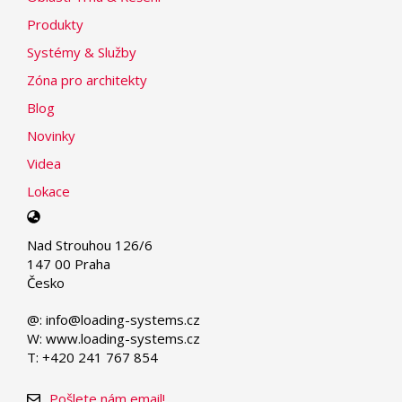
Produkty
Systémy & Služby
Zóna pro architekty
Blog
Novinky
Videa
Lokace
Select
your
Nad Strouhou 126/6
language
147 00 Praha
Česko
@: info@loading-systems.cz
W: www.loading-systems.cz
T: +420 241 767 854
Pošlete nám email!