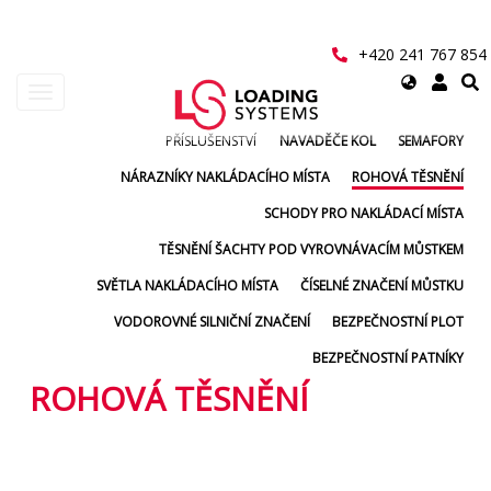
Přejít
k
hlavnímu
+420 241 767 854
obsahu
Select
Toggle
your
navigation
language
PŘÍSLUŠENSTVÍ
NAVADĚČE KOL
SEMAFORY
User
NÁRAZNÍKY NAKLÁDACÍHO MÍSTA
ROHOVÁ TĚSNĚNÍ
account
SCHODY PRO NAKLÁDACÍ MÍSTA
menu
TĚSNĚNÍ ŠACHTY POD VYROVNÁVACÍM MŮSTKEM
SVĚTLA NAKLÁDACÍHO MÍSTA
ČÍSELNÉ ZNAČENÍ MŮSTKU
VODOROVNÉ SILNIČNÍ ZNAČENÍ
BEZPEČNOSTNÍ PLOT
BEZPEČNOSTNÍ PATNÍKY
ROHOVÁ TĚSNĚNÍ