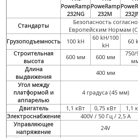
PoweRamp
PoweRamp
Powe
232NG
232M
232
Безопасность согласно
Стандарты
Европейским Нормам (С
60 kH/100
Грузоподъемность
100 kH
60 
kH
Строительная
750/
600 мм
600 мм
высота
м
Длина
400 мм
выдвижения
Угол между
платформой и
4 градуса (45 мм)
аппарелью
Двигатель
1,1 кВт
0,75 кВт
1,1 
Электроснабжение
400V / 50 Гц / 2,5 А
Управляющее
24V
напряжение