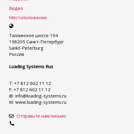
Видео
Местоположение
Select
your
Таллинское шоссе 194
language
198205 Санкт-Петербург
Sankt-Peterburg
Россия
Loading Systems Rus
T: +7 812 602 11 12
F: +7 812 602 11 12
@: info@loading-systems.ru
W: www.loading-systems.ru
Отправьте нам письмо