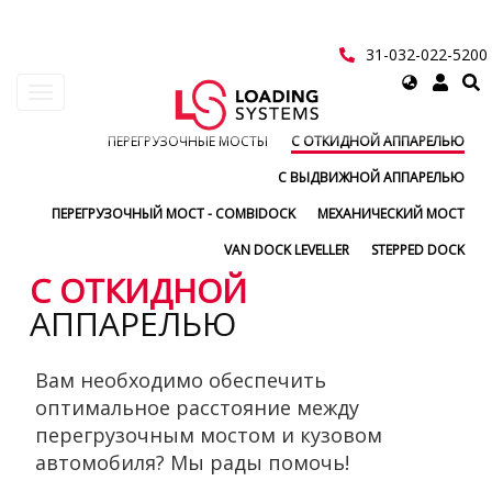
Перейти
к
основному
31-032-022-5200
содержанию
Select
Toggle
your
navigation
language
ПЕРЕГРУЗОЧНЫЕ МОСТЫ
С ОТКИДНОЙ АППАРЕЛЬЮ
User
С ВЫДВИЖНОЙ АППАРЕЛЬЮ
account
ПЕРЕГРУЗОЧНЫЙ МОСТ - COMBIDOCK
МЕХАНИЧЕСКИЙ МОСТ
menu
VAN DOCK LEVELLER
STEPPED DOCK
С ОТКИДНОЙ
АППАРЕЛЬЮ
Вам необходимо обеспечить
оптимальное расстояние между
перегрузочным мостом и кузовом
автомобиля? Мы рады помочь!