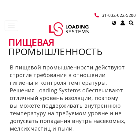
Перейти
к
основному
31-032-022-5200
содержанию
Select
Toggle
your
navigation
language
ПИЩЕВАЯ
User
ПРОМЫШЛЕННОСТЬ
account
В пищевой промышленности действуют
menu
строгие требования в отношении
гигиены и контроля температуры.
Решения Loading Systems обеспечивают
отличный уровень изоляции, поэтому
вы можете поддерживать внутреннюю
температуру на требуемом уровне и не
допускать попадания внутрь насекомых,
мелких частиц и пыли.