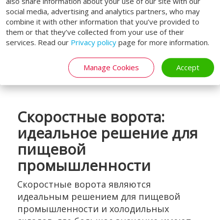
располагают нестабильным парком
also share information about your use of our site with our
social media, advertising and analytics partners, who may
грузовых транспортных средств.
combine it with other information that you’ve provided to
Хотите узнать больше о герметизаторе
them or that they’ve collected from your use of their
services. Read our
Privacy policy
page for more information.
надувного типа? Прочитайте
описание
продукта
на нашем сайте или узнайте
больше о его преимуществах продукта в
Manage Cookies
Accept
блоге
.
Скоростные ворота:
идеальное решение для
пищевой
промышленности
Скоростные ворота являются
идеальным решением для пищевой
промышленности и холодильных