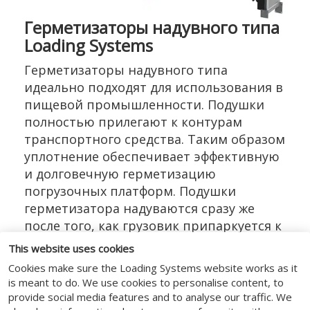
Герметизаторы надувного типа
Loading Systems
Герметизаторы надувного типа
идеально подходят для использования в
пищевой промышленности. Подушки
полностью прилегают к контурам
транспортного средства. Таким образом
уплотнение обеспечивает эффективную
и долговечную герметизацию
погрузочных платформ. Подушки
герметизатора надуваются сразу же
после того, как грузовик припаркуется к
складу, и образуют герметичное
This website uses cookies
уплотнение по периметру грузовика.
Cookies make sure the Loading Systems website works as it
Этот тип герметизатора идеально
is meant to do. We use cookies to personalise content, to
подходит для компаний, которые
provide social media features and to analyse our traffic. We