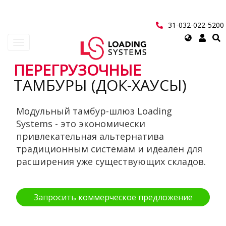
Перейти
к
основному
31-032-022-5200
содержанию
Select
Toggle
your
navigation
language
ПЕРЕГРУЗОЧНЫЕ
User
ТАМБУРЫ (ДОК-ХАУСЫ)
account
Модульный тамбур-шлюз Loading
menu
Systems - это экономически
привлекательная альтернатива
традиционным системам и идеален для
расширения уже существующих складов.
Запросить коммерческое предложение