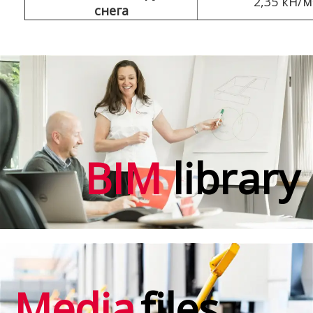
2,35 кН/м
снега
BIM
library
Media
files