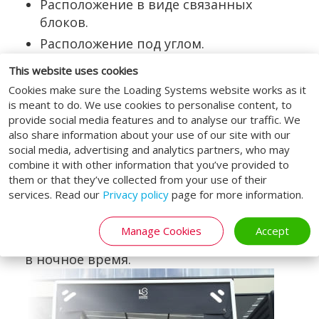
Расположение в виде связанных
блоков.
Расположение под углом.
Тамбур-шлюз с утеплением.
This website uses cookies
Cookies make sure the Loading Systems website works as it
Ступенчатые рамы
is meant to do. We use cookies to personalise content, to
provide social media features and to analyse our traffic. We
В случае перегрузочного тамбура со
also share information about your use of our site with our
social media, advertising and analytics partners, who may
ступенчатой рамой двери грузового
combine it with other information that you’ve provided to
автомобиля открываются после того,
them or that they’ve collected from your use of their
как он припарковался. Это способствует
services. Read our
Privacy policy
page for more information.
предотвращению краж и позволяет
транспортным средствам с прицепами
Manage Cookies
Accept
и съемными контейнерами парковаться
в ночное время.