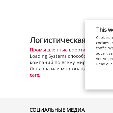
This w
Cookies m
Логистическая мощь 
cookies t
traffic. 
Промышленные ворота
и решения 
advertisi
Loading Systems способствуют эффе
you’ve pr
компаний по всему миру. Будь то 
Read our
Лондона или многонациональный р
care.
СОЦИАЛЬНЫЕ МЕДИА