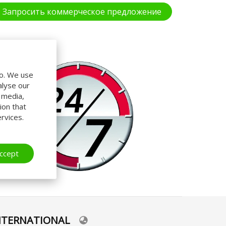
Запросить коммерческое предложение
do. We use
alyse our
l media,
ion that
rvices.
ccept
NTERNATIONAL
lect