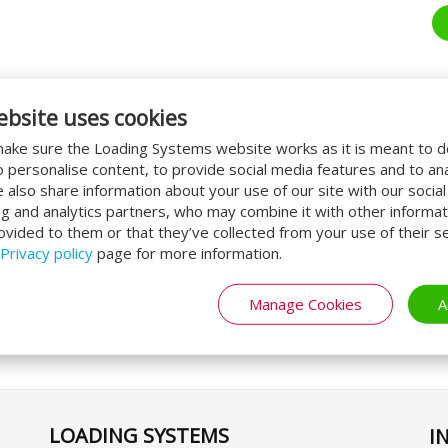
ebsite uses cookies
ake sure the Loading Systems website works as it is meant to 
вашего бизнеса
o personalise content, to provide social media features and to an
We also share information about your use of our site with our socia
для погрузо-разгрузочных платформ от
ng and analytics partners, who may combine it with other informat
ктивной работе сотен логистических
ovided to them or that they’ve collected from your use of their se
небольшой семейный бизнес недалеко от
Privacy policy
page for more information.
аспределительный центр в Дубае.
We take
Manage Cookies
A
LOADING SYSTEMS
I
Se