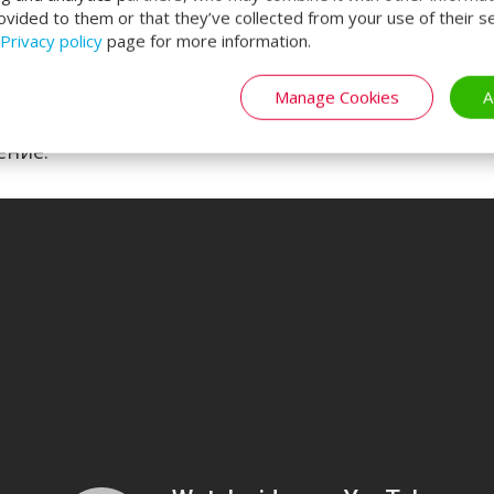
ovided to them or that they’ve collected from your use of their se
Privacy policy
page for more information.
дуля
нение между вашим устройством управления и с
Manage Cookies
A
лько модуль подключён к контроллеру, его можно
ение.