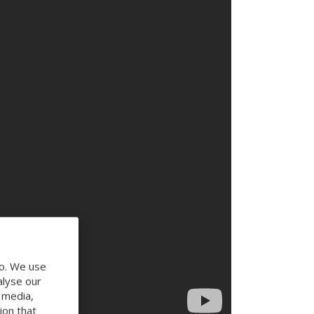
do. We use
alyse our
l media,
ion that