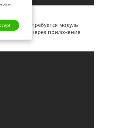
rvices.
мартфоном, требуется модуль
ccept
 включить, а через приложение