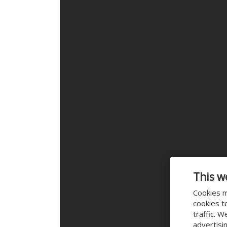
This w
Cookies m
cookies t
traffic. 
advertisi