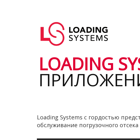
Перейти
к
Основная
основному
User
навигация
содержанию
account
menu
LOADING SY
ПРИЛОЖЕН
Loading Systems с гордостью предс
обслуживание погрузочного отсека