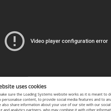
ebsite uses cookies
ake sure the Loading Systems website works as it is meant to 
o personalise content, to provide social media features and to an
We also share information about your use of our site with our socia
ng and analytics partners, who may combine it with other informat