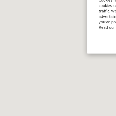
cookies t
traffic. 
advertisi
you’ve pr
Read our