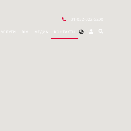
31-032-022-5200
Select
 УСЛУГИ
BIM
МЕДИА
КОНТАКТЫ
your
language