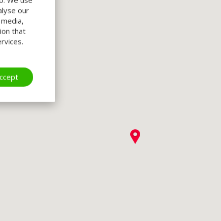
alyse our
l media,
ion that
rvices.
ccept