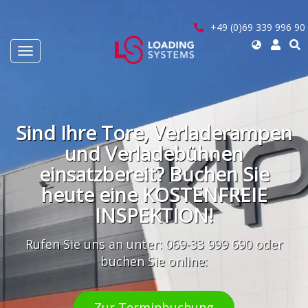
Direkt
zum
+49 (0)69 339 996 90
Inhalt
Select
Navigation
your
aktivieren/deaktivieren
language
User
account
Sind Ihre Tore, Verladerampen
menu
und Verladebühnen
einsatzbereit? Buchen Sie
heute eine KOSTENFREIE
INSPEKTION!
Rufen Sie uns an unter: 069-33 999 690 oder
buchen Sie online:
Zur Terminbuchung