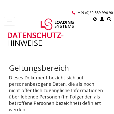
Direkt
zum
Inhalt
+49 (0)69 339 996 90
Select
Navigation
your
aktivieren/deaktivieren
language
DATENSCHUTZ-
User
HINWEISE
account
menu
Geltungsbereich
Dieses Dokument bezieht sich auf
personenbezogene Daten, die als noch
nicht öffentlich zugängliche Informationen
über lebende Personen (im Folgenden als
betroffene Personen bezeichnet) definiert
werden.