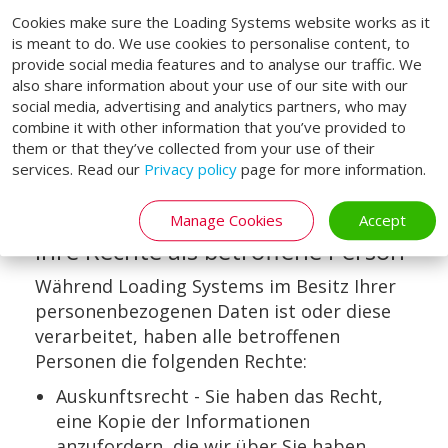
verschiedenen Plattformen wie Google
Cookies make sure the Loading Systems website works as it
Drive und verschiedenen Social Media-
is meant to do. We use cookies to personalise content, to
Lösungen gespeichert. Jeder Anbieter ist
provide social media features and to analyse our traffic. We
Vertragspartei des EU/US Privacy Shields.
also share information about your use of our site with our
Bei Daten, die in Ländern außerhalb des
social media, advertising and analytics partners, who may
combine it with other information that you’ve provided to
EWR gespeichert werden, wird zuerst
them or that they’ve collected from your use of their
immer überprüft, ob der Anbieter im
services. Read our
Privacy policy
page for more information.
Besitz einer
Datenkonformitätsbescheinigung ist.
Manage Cookies
Accept
Ihre Rechte als betroffene Person
Während Loading Systems im Besitz Ihrer
personenbezogenen Daten ist oder diese
verarbeitet, haben alle betroffenen
Personen die folgenden Rechte:
Auskunftsrecht - Sie haben das Recht,
eine Kopie der Informationen
anzufordern, die wir über Sie haben.