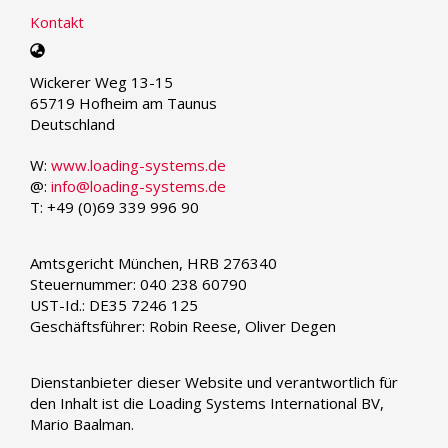
Kontakt
Select
your
Wickerer Weg 13-15
language
65719 Hofheim am Taunus
Deutschland
W:
www.loading-systems.de
@:
info@loading-systems.de
T: +49 (0)69 339 996 90
Amtsgericht München, HRB 276340
Steuernummer: 040 238 60790
UST-Id.: DE35 7246 125
Geschäftsführer: Robin Reese, Oliver Degen
Dienstanbieter dieser Website und verantwortlich für
den Inhalt ist die Loading Systems International BV,
Mario Baalman.