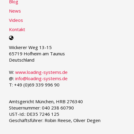
Blog
News
Videos
Kontakt
Select
your
Wickerer Weg 13-15
language
65719 Hofheim am Taunus
Deutschland
W:
www.loading-systems.de
@:
info@loading-systems.de
T: +49 (0)69 339 996 90
Amtsgericht München, HRB 276340
Steuernummer: 040 238 60790
UST-Id.: DE35 7246 125
Geschäftsführer: Robin Reese, Oliver Degen