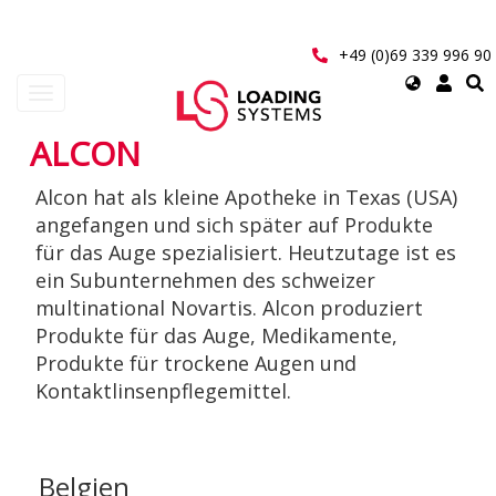
Direkt
zum
Inhalt
+49 (0)69 339 996 90
Select
Navigation
your
aktivieren/deaktivieren
language
ALCON
User
Alcon hat als kleine Apotheke in Texas (USA)
account
angefangen und sich später auf Produkte
menu
für das Auge spezialisiert. Heutzutage ist es
ein Subunternehmen des schweizer
multinational Novartis. Alcon produziert
Produkte für das Auge, Medikamente,
Produkte für trockene Augen und
Kontaktlinsenpflegemittel.
Belgien