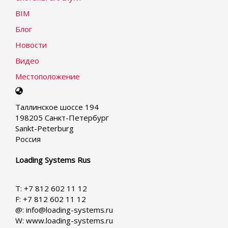
BIM
Блог
Новости
Видео
Местоположение
Select
your
Таллинское шоссе 194
language
198205 Санкт-Петербург
Sankt-Peterburg
Россия
Loading Systems Rus
T: +7 812 602 11 12
F: +7 812 602 11 12
@: info@loading-systems.ru
W: www.loading-systems.ru