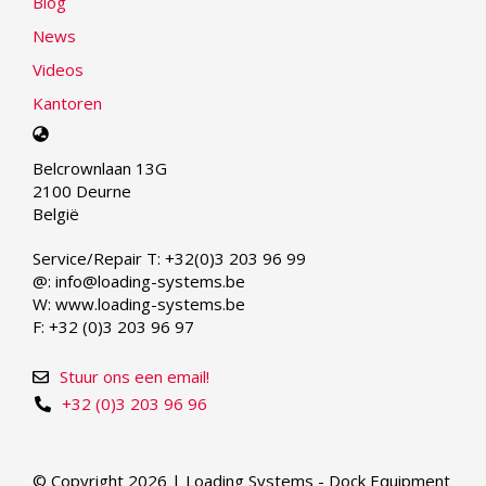
Blog
News
Videos
Kantoren
Select
your
Belcrownlaan 13G
language
2100 Deurne
België
Service/Repair T: +32(0)3 203 96 99
@: info@loading-systems.be
W: www.loading-systems.be
F: +32 (0)3 203 96 97
Stuur ons een email!
+32 (0)3 203 96 96
© Copyright 2026 | Loading Systems - Dock Equipment