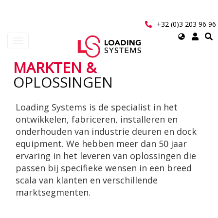
Overslaan
en
naar
+32 (0)3 203 96 96
de
Select
Navigatie
inhoud
your
wisselen
gaan
language
MARKTEN &
User
OPLOSSINGEN
account
Loading Systems is de specialist in het
menu
ontwikkelen, fabriceren, installeren en
onderhouden van industrie deuren en dock
equipment. We hebben meer dan 50 jaar
ervaring in het leveren van oplossingen die
passen bij specifieke wensen in een breed
scala van klanten en verschillende
marktsegmenten.