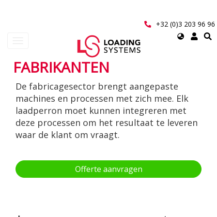
Overslaan
en
naar
+32 (0)3 203 96 96
de
Select
Navigatie
inhoud
your
wisselen
gaan
language
FABRIKANTEN
User
De fabricagesector brengt aangepaste
account
machines en processen met zich mee. Elk
menu
laadperron moet kunnen integreren met
deze processen om het resultaat te leveren
waar de klant om vraagt.
Offerte aanvragen