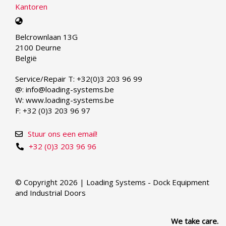
Kantoren
Select
your
Belcrownlaan 13G
language
2100 Deurne
België
Service/Repair T: +32(0)3 203 96 99
@: info@loading-systems.be
W: www.loading-systems.be
F: +32 (0)3 203 96 97
Stuur ons een email!
+32 (0)3 203 96 96
© Copyright 2026 | Loading Systems - Dock Equipment
and Industrial Doors
We take care.