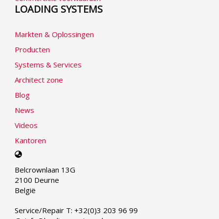
LOADING SYSTEMS
Markten & Oplossingen
Producten
Systems & Services
Architect zone
Blog
News
Videos
Kantoren
Select
your
Belcrownlaan 13G
language
2100 Deurne
België
Service/Repair T: +32(0)3 203 96 99