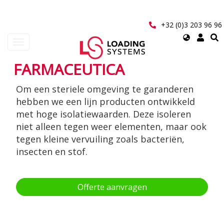
Overslaan
en
naar
+32 (0)3 203 96 96
de
Select
Navigatie
inhoud
your
wisselen
gaan
language
FARMACEUTICA
User
Om een steriele omgeving te garanderen
account
hebben we een lijn producten ontwikkeld
menu
met hoge isolatiewaarden. Deze isoleren
niet alleen tegen weer elementen, maar ook
tegen kleine vervuiling zoals bacteriën,
insecten en stof.
Offerte aanvragen