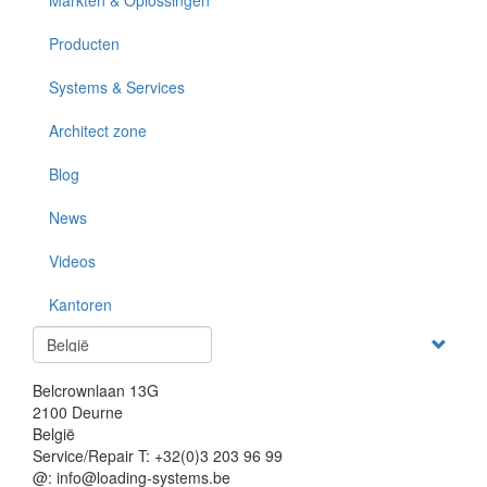
Markten & Oplossingen
Producten
Systems & Services
Architect zone
Blog
News
Videos
Kantoren
Select
your
language
Belcrownlaan 13G
2100 Deurne
België
Service/Repair T: +32(0)3 203 96 99
@: info@loading-systems.be