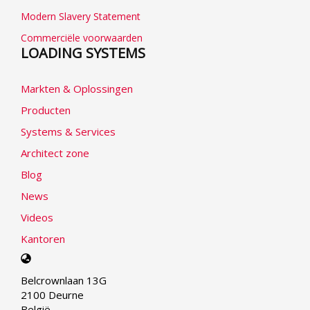
Modern Slavery Statement
Commerciële voorwaarden
LOADING SYSTEMS
Markten & Oplossingen
Producten
Systems & Services
Architect zone
Blog
News
Videos
Kantoren
Select
your
Belcrownlaan 13G
language
2100 Deurne
België