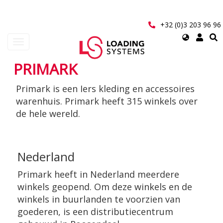
Overslaan
en
naar
+32 (0)3 203 96 96
de
Select
Navigatie
inhoud
your
wisselen
gaan
language
PRIMARK
User
Primark is een Iers kleding en accessoires
account
warenhuis. Primark heeft 315 winkels over
menu
de hele wereld.
Nederland
Primark heeft in Nederland meerdere
winkels geopend. Om deze winkels en de
winkels in buurlanden te voorzien van
goederen, is een distributiecentrum