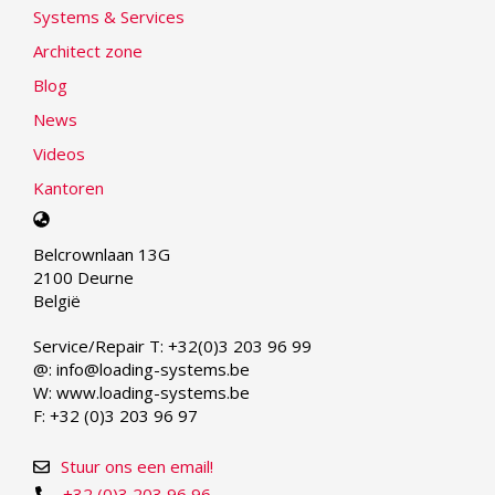
Systems & Services
Architect zone
Blog
News
Videos
Kantoren
Select
your
Belcrownlaan 13G
language
2100 Deurne
België
Service/Repair T: +32(0)3 203 96 99
@: info@loading-systems.be
W: www.loading-systems.be
F: +32 (0)3 203 96 97
Stuur ons een email!
+32 (0)3 203 96 96