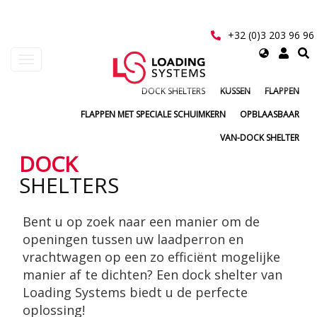
Overslaan
en
naar
+32 (0)3 203 96 96
de
Select
Navigatie
inhoud
your
wisselen
gaan
language
DOCK SHELTERS
KUSSEN
FLAPPEN
User
FLAPPEN MET SPECIALE SCHUIMKERN
OPBLAASBAAR
account
VAN-DOCK SHELTER
menu
DOCK
SHELTERS
Bent u op zoek naar een manier om de
openingen tussen uw laadperron en
vrachtwagen op een zo efficiënt mogelijke
manier af te dichten? Een dock shelter van
Loading Systems biedt u de perfecte
oplossing!