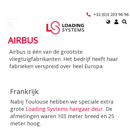
Overslaan
en
naar
+32 (0)3 203 96 96
de
Select
Navigatie
inhoud
your
wisselen
gaan
language
AIRBUS
User
Airbus is één van de grootste
account
vliegtuigfabrikanten. Het bedrijf heeft haar
menu
fabrieken verspreid over heel Europa.
Frankrijk
Nabij Toulouse hebben we speciale extra
grote
Loading Systems hangaar deur
. De
afmetingen waren 103 meter breed en 25
meter hoog.