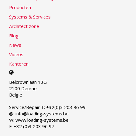
Producten
Systems & Services
Architect zone
Blog
News
Videos
Kantoren
Select
your
Belcrownlaan 13G
language
2100 Deurne
België
Service/Repair T: +32(0)3 203 96 99
@: info@loading-systems.be
W: www.loading-systems.be
F: +32 (0)3 203 96 97