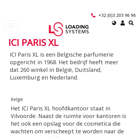
Overslaan
en
naar
+32 (0)3 203 96 96
de
Select
Navigatie
inhoud
your
wisselen
gaan
language
ICI PARIS XL
User
ICI Paris XL is een Belgische parfumerie
account
opgericht in 1968. Het bedrijf heeft meer
menu
dat 260 winkel in België, Duitsland,
Luxemburg en Nederland.
België
Het ICI Paris XL hoofdkantoor staat in
Vilvoorde. Naast de ruimte voor kantoren is
het ook een opslag voor de cosmetica die
wachten om verscheept te worden naar de