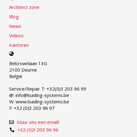
Architect zone
Blog
News
Videos
Kantoren
Select
your
Belcrownlaan 13G
language
2100 Deurne
België
Service/Repair T: +32(0)3 203 96 99
@: info@loading-systems.be
W: www.loading-systems.be
F: +32 (0)3 203 96 97
Stuur ons een email!
+32 (0)3 203 96 96