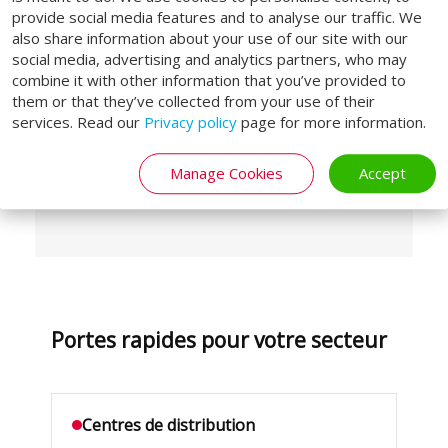
provide social media features and to analyse our traffic. We
froides et congélateurs
also share information about your use of our site with our
Modèles hygiéniques en inox pour
social media, advertising and analytics partners, who may
l'agroalimentaire
combine it with other information that you’ve provided to
them or that they’ve collected from your use of their
Portes de salle blanche à faible fuite
services. Read our
Privacy policy
page for more information.
d'air
Versions résistantes au vent pour
Manage Cookies
Accept
usage extérieur
Portes rapides pour votre secteur
Centres de distribution