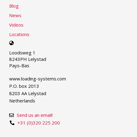
Blog
News
Videos
Locations
Select
your
Loodsweg 1
language
8243PH Lelystad
Pays-Bas
www.loading-systems.com
P.O. box 2013
8203 AA Lelystad
Netherlands
Send us an email!
+31 (0)320 225 200