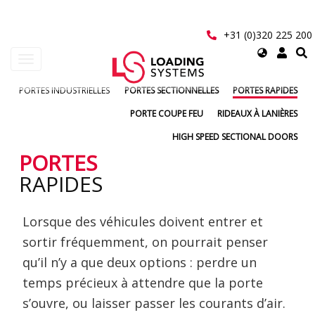
Aller
au
contenu
+31 (0)320 225 200
principal
Select
Toggle
your
navigation
language
PORTES INDUSTRIELLES
PORTES SECTIONNELLES
PORTES RAPIDES
User
account
PORTE COUPE FEU
RIDEAUX À LANIÈRES
menu
HIGH SPEED SECTIONAL DOORS
PORTES
RAPIDES
Lorsque des véhicules doivent entrer et
sortir fréquemment, on pourrait penser
qu’il n’y a que deux options : perdre un
temps précieux à attendre que la porte
s’ouvre, ou laisser passer les courants d’air.