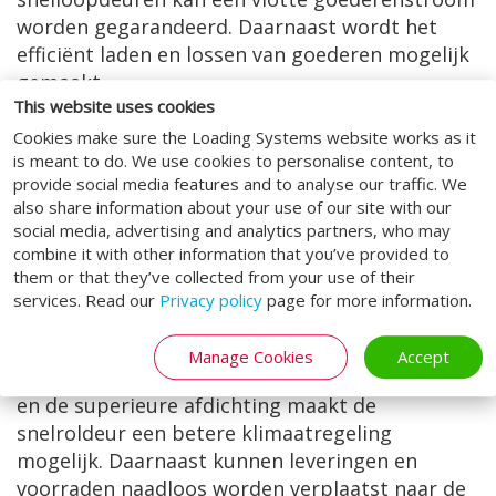
worden gegarandeerd. Daarnaast wordt het
efficiënt laden en lossen van goederen mogelijk
gemaakt.
This website uses cookies
Snel geopende en weer gesloten deur voor
Cookies make sure the Loading Systems website works as it
intensief verkeer
is meant to do. We use cookies to personalise content, to
provide social media features and to analyse our traffic. We
Retail: verhoog het comfort van uw
also share information about your use of our site with our
klanten
social media, advertising and analytics partners, who may
combine it with other information that you’ve provided to
Snelloopdeuren zijn de ideale supermarktdeur!
them or that they’ve collected from your use of their
Ze worden vaak gebruikt om het magazijn en de
services. Read our
Privacy policy
page for more information.
winkelruimte te scheiden. Zo blijft tocht buiten
de deur en wordt het comfort van de klanten
Manage Cookies
Accept
verhoogd. Door middel van de snelle deurcyclus
en de superieure afdichting maakt de
snelroldeur een betere klimaatregeling
mogelijk. Daarnaast kunnen leveringen en
voorraden naadloos worden verplaatst naar de