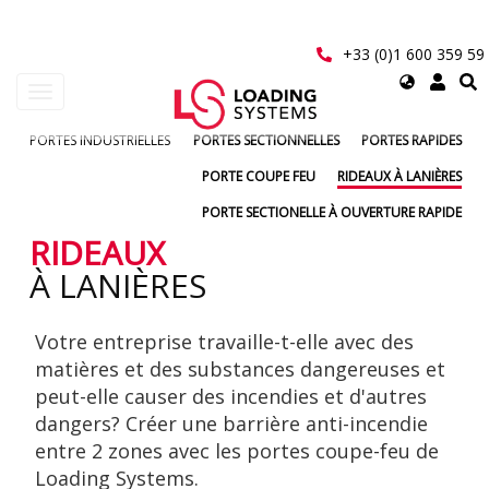
Aller
au
contenu
+33 (0)1 600 359 59
principal
Select
Toggle
your
navigation
language
PORTES INDUSTRIELLES
PORTES SECTIONNELLES
PORTES RAPIDES
User
PORTE COUPE FEU
RIDEAUX À LANIÈRES
account
PORTE SECTIONELLE À OUVERTURE RAPIDE
menu
RIDEAUX
À LANIÈRES
Votre entreprise travaille-t-elle avec des
matières et des substances dangereuses et
peut-elle causer des incendies et d'autres
dangers? Créer une barrière anti-incendie
entre 2 zones avec les portes coupe-feu de
Loading Systems.