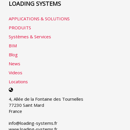
LOADING SYSTEMS
APPLICATIONS & SOLUTIONS
PRODUITS
Systèmes & Services
BIM
Blog
News
Videos
Locations
Select
your
4, Allée de la Fontaine des Tournelles
language
77230 Saint Mard
France
info@loading-systems.fr
www.loading-systems.fr