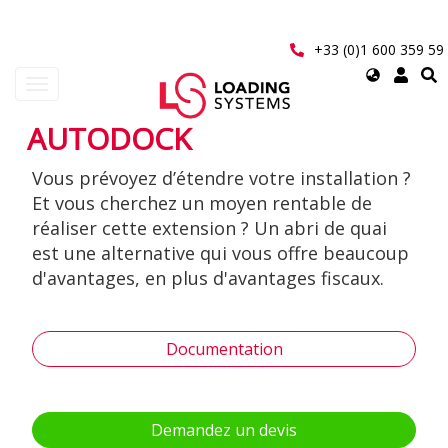
Aller
au
contenu
+33 (0)1 600 359 59
principal
Select
Toggle
your
navigation
language
AUTODOCK
User
Vous prévoyez d’étendre votre installation ?
account
Et vous cherchez un moyen rentable de
menu
réaliser cette extension ? Un abri de quai
est une alternative qui vous offre beaucoup
d'avantages, en plus d'avantages fiscaux.
Documentation
Demandez un devis